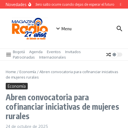
Saltar al contenido
Novedades
El verdadero salto ocurre cuando dejas de esperar el futuro
El cos
Menu
Bogotá
Agenda
Eventos
Invitados
Patrocinadas
Internacionales
Home
/
Economía
/
Abren convocatoria para cofinanciar iniciativas
de mujeres rurales
Economía
Abren convocatoria para
cofinanciar iniciativas de mujeres
rurales
24 de octubre de 2025