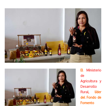
El
Ministerio
de
Agricultura y
Desarrollo
Rural
, líder
del Fondo de
Fomento