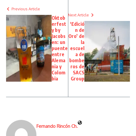
Previous Article
Next Article
Oktob
erfest
‘Edició
y by
n de
Jacobs
Oro’ de
en: un
la
puente
escuel
entre
a de
Alema
bombe
nia y
ros de
Colom
SACS
bia
Group
Fernando Rincón Ch.