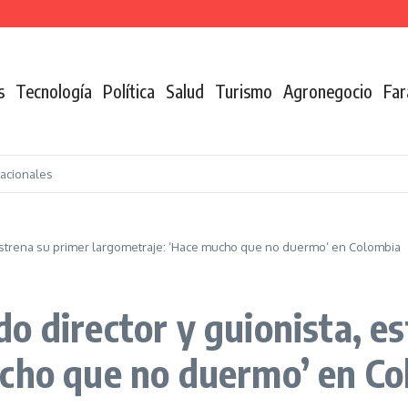
n de la coca
s
Tecnología
Política
Salud
Turismo
Agronegocio
Far
nacionales
 estrena su primer largometraje: ‘Hace mucho que no duermo’ en Colombia
o director y guionista, e
ucho que no duermo’ en C