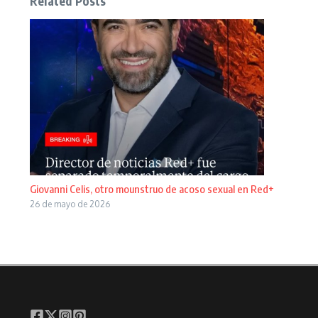
Related Posts
Giovanni Celis, otro mounstruo de acoso sexual en Red+
26 de mayo de 2026