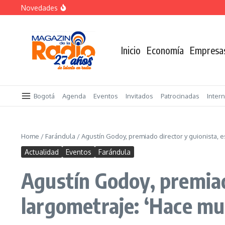
Saltar al contenido
Novedades
El costo oculto de la «renuncia silenciosa»
La posesión presidencial se verá en especial de DNEWS
«Sabores de Paz» para promover el cacao en sustitució
Inicio
Economía
Empresa
Bogotá
Agenda
Eventos
Invitados
Patrocinadas
Inter
Home
/
Farándula
/
Agustín Godoy, premiado director y guionista,
Actualidad
Eventos
Farándula
Agustín Godoy, premiad
largometraje: ‘Hace m