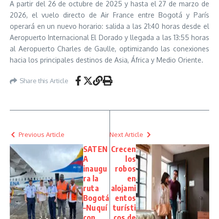
A partir del 26 de octubre de 2025 y hasta el 27 de marzo de
2026, el vuelo directo de Air France entre Bogotá y París
operará en un nuevo horario: salida a las 21:40 horas desde el
Aeropuerto Internacional El Dorado y llegada a las 13:55 horas
al Aeropuerto Charles de Gaulle, optimizando las conexiones
hacia los principales destinos de Asia, África y Medio Oriente.
Share this Article
Previous Article
Next Article
SATEN
Crecen
A
los
inaugu
robos
ra la
en
ruta
alojami
Bogotá
entos
–Nuquí
turísti
con
cos de