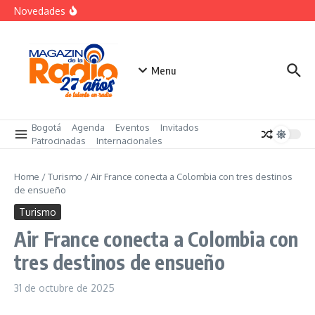
Saltar al contenido
«Sabores de Paz» para promover el cacao en
Novedades
sustitución de la coca
Despegar lanza su Outlet de Viajes en Colombia
A sus 85 años se apaga la risa de Alfonso Lizarazo
Menu
Bogotá
Agenda
Eventos
Invitados
Patrocinadas
Internacionales
Home
/
Turismo
/
Air France conecta a Colombia con tres destinos
de ensueño
Turismo
Air France conecta a Colombia con
tres destinos de ensueño
31 de octubre de 2025