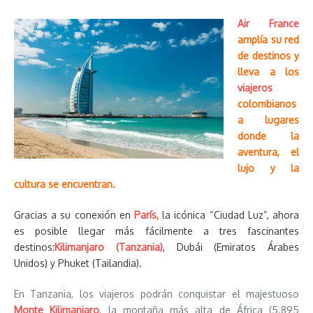
Air France
amplía su red
de destinos y
lleva a los
viajeros
colombianos
a lugares
donde la
aventura, el
lujo y la
cultura se encuentran.
Gracias a su conexión en
París
,
la icónica “Ciudad Luz”, ahora
es posible llegar más fácilmente a tres fascinantes
destinos:
Kilimanjaro (Tanzania)
, Dubái (Emiratos Árabes
Unidos) y Phuket (Tailandia).
En Tanzania, los viajeros podrán conquistar el majestuoso
Monte Kilimanjaro
, la montaña más alta de África (5.895