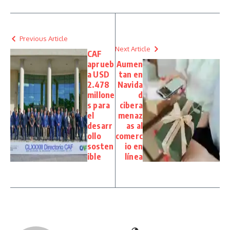
Previous Article
Next Article
CAF
aprueb
Aumen
a USD
tan en
2.478
Navida
millone
d
s para
cibera
el
menaz
desarr
as al
ollo
comerc
sosten
io en
ible
línea