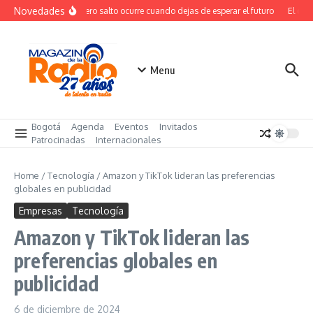
Saltar al contenido
Novedades
El verdadero salto ocurre cuando dejas de esperar el futuro
El cost
Menu
Bogotá
Agenda
Eventos
Invitados
Patrocinadas
Internacionales
Home
/
Tecnología
/
Amazon y TikTok lideran las preferencias
globales en publicidad
Empresas
Tecnología
Amazon y TikTok lideran las
preferencias globales en
publicidad
6 de diciembre de 2024