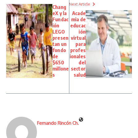
Next Article
Chang
eX y la
Acade
Fundac
mia de
ión
educac
LEGO
ión
presen
virtual
tan un
para
fondo
profes
de
ionales
$650
del
millone
sector
s
salud
Fernando Rincón Ch.