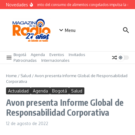
Saltar al contenido
Novedades
Crecimiento del consumo de alimentos congelados impulsa la dem
Menu
Bogotá
Agenda
Eventos
Invitados
Patrocinadas
Internacionales
Home
/
Salud
/
Avon presenta Informe Global de Responsabilidad
Corporativa
Actualidad
Agenda
Bogotá
Salud
Avon presenta Informe Global de
Responsabilidad Corporativa
12 de agosto de 2022