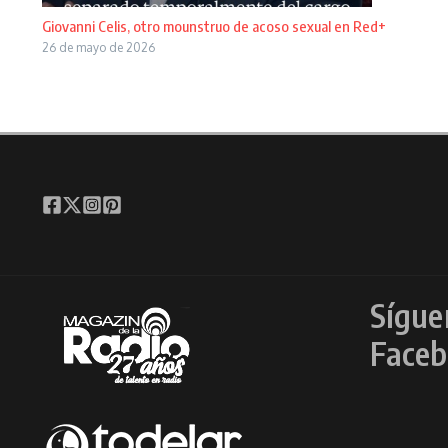
Giovanni Celis, otro mounstruo de acoso sexual en Red+
26 de mayo de 2026
Sígue
Faceb