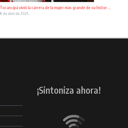
Tocancipá vivió la carrera de la mujer más grande de su histor ...
8 de abril de 2025
¡Sintoniza ahora!