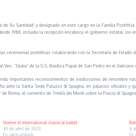
e Su Santidad’ y designado en este cargo en la Familia Pontificia p
o desde 1986, incluida la recepción encabeza el gobierno estatal, los
as ceremonias pontificias colaborando con la Secretaría de Estado d
al Ven. “Giulia” de la S.S. Basílica Papal de San Pedro en el Vatican
ndo importantes reconocimientos de instituciones de renombre naci
a ante la Santa Sede Palazzo di Spagna, en palacios oficiales y ga
ar de Roma, el convento de Trinità dei Monti sobre la Piazza di Spagna
Vuelve el international classical ballet
Bal
30 de abril de 2023
6 d
En «Actualidad»
En 