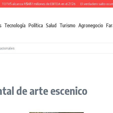
TVS alcanza R$487 millones de EBITDA en el 2T26
El verdadero salto ocurre c
s
Tecnología
Política
Salud
Turismo
Agronegocio
Far
nacionales
tal de arte escenico