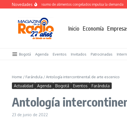
Saltar al contenido
Novedades
Crecimiento del consumo de alimentos congelados impulsa la demanda
TO
Inicio
Economía
Empresa
Bogotá
Agenda
Eventos
Invitados
Patrocinadas
Inter
Home
/
Farándula
/
Antología intercontinental de arte escenico
Actualidad
Agenda
Bogotá
Eventos
Farándula
Antología intercontinen
23 de junio de 2022