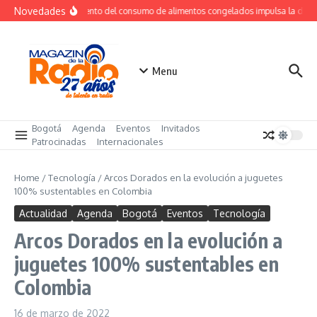
Saltar al contenido
Novedades
Crecimiento del consumo de alimentos congelados impulsa la dem
Menu
Bogotá
Agenda
Eventos
Invitados
Patrocinadas
Internacionales
Home
/
Tecnología
/
Arcos Dorados en la evolución a juguetes
100% sustentables en Colombia
Actualidad
Agenda
Bogotá
Eventos
Tecnología
Arcos Dorados en la evolución a
juguetes 100% sustentables en
Colombia
16 de marzo de 2022