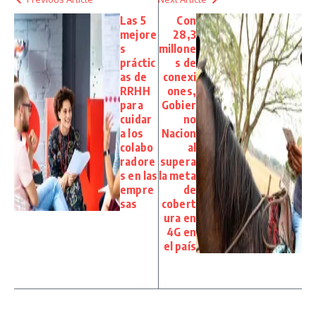
Las 5
Con
mejore
28,3
s
millone
práctic
s de
as de
conexi
RRHH
ones,
para
Gobier
cuidar
no
a los
Nacion
colabo
al
radore
supera
s en las
la meta
empre
de
sas
cobert
ura en
4G en
el país