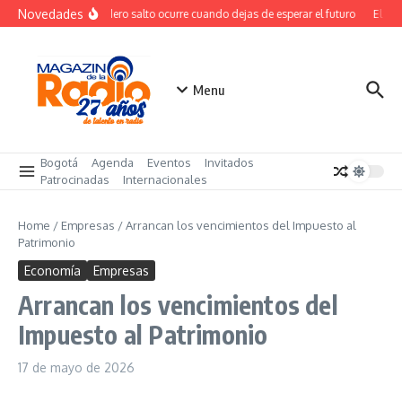
Saltar al contenido
Novedades
El verdadero salto ocurre cuando dejas de esperar el futuro
El cost
Menu
Bogotá
Agenda
Eventos
Invitados
Patrocinadas
Internacionales
Home
/
Empresas
/
Arrancan los vencimientos del Impuesto al
Patrimonio
Economía
Empresas
Arrancan los vencimientos del
Impuesto al Patrimonio
17 de mayo de 2026