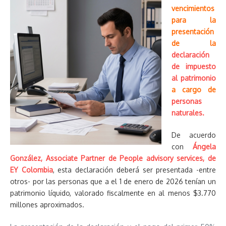
vencimientos
para la
presentación
de la
declaración
de impuesto
al patrimonio
a cargo de
personas
naturales.
De acuerdo
con
Ángela
González, Associate Partner de People advisory services, de
EY Colombia
, esta declaración deberá ser presentada -entre
otros- por las personas que a el 1 de enero de 2026 tenían un
patrimonio líquido, valorado fiscalmente en al menos $3.770
millones aproximados.