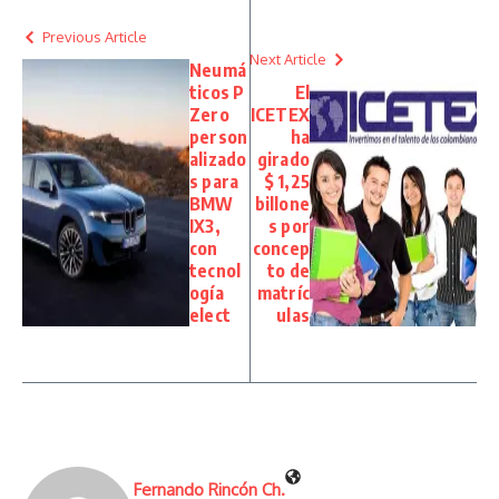
Previous Article
Next Article
Neumá
ticos P
El
Zero
ICETEX
person
ha
alizado
girado
s para
$ 1,25
BMW
billone
IX3,
s por
con
concep
tecnol
to de
ogía
matríc
elect
ulas
Fernando Rincón Ch.