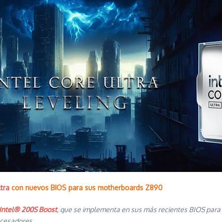
ltra
con nuevos BIOS para sus motherboards Z890
Intel® 200S Boost
, que se implementa en sus más recientes BIOS para
ocesadores.