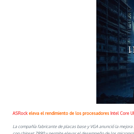
ASRock
eleva el rendimiento de los procesadores
Intel Core U
La compañía fabricante de placas base y VGA anunció la mejora
con chipset Z890 y permite elevar el desempeño de los micropr