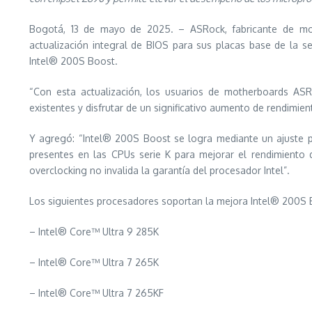
Bogotá, 13 de mayo de 2025. – ASRock, fabricante de moth
actualización integral de BIOS para sus placas base de la s
Intel® 200S Boost.
“Con esta actualización, los usuarios de motherboards AS
existentes y disfrutar de un significativo aumento de rendimie
Y agregó: “Intel® 200S Boost se logra mediante un ajuste pr
presentes en las CPUs serie K para mejorar el rendimiento 
overclocking no invalida la garantía del procesador Intel”.
Los siguientes procesadores soportan la mejora Intel® 200
– Intel® Core™ Ultra 9 285K
– Intel® Core™ Ultra 7 265K
– Intel® Core™ Ultra 7 265KF