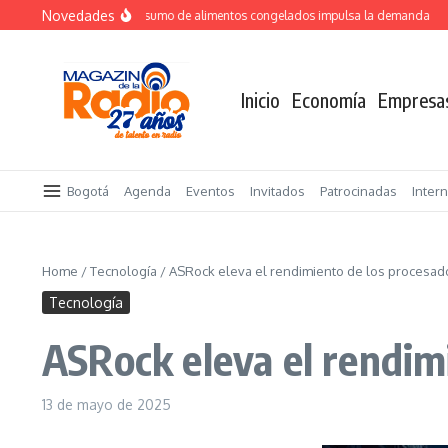
Saltar al contenido
Novedades
Crecimiento del consumo de alimentos congelados impulsa la demanda
TOTV
Inicio
Economía
Empresa
Bogotá
Agenda
Eventos
Invitados
Patrocinadas
Inter
Home
/
Tecnología
/
ASRock eleva el rendimiento de los procesado
Tecnología
ASRock eleva el rendimi
13 de mayo de 2025