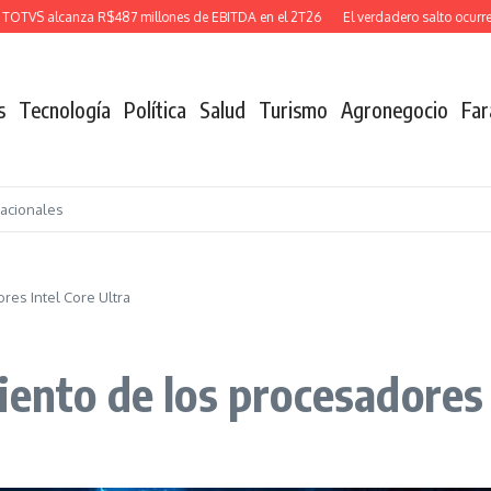
S alcanza R$487 millones de EBITDA en el 2T26
El verdadero salto ocurre cua
s
Tecnología
Política
Salud
Turismo
Agronegocio
Far
nacionales
res Intel Core Ultra
ento de los procesadores 