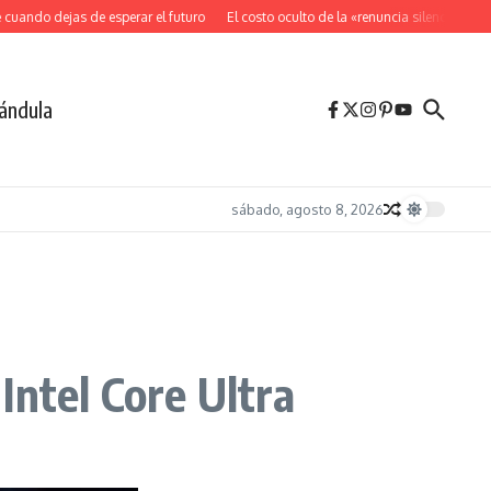
ndo dejas de esperar el futuro
El costo oculto de la «renuncia silenciosa»
La 
ándula
sábado, agosto 8, 2026
Intel Core Ultra