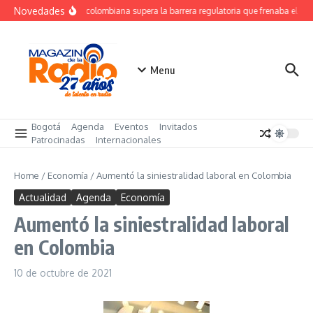
Saltar al contenido
Novedades
Startup colombiana supera la barrera regulatoria que frenaba el uso 
Menu
Bogotá
Agenda
Eventos
Invitados
Patrocinadas
Internacionales
Home
/
Economía
/
Aumentó la siniestralidad laboral en Colombia
Actualidad
Agenda
Economía
Aumentó la siniestralidad laboral
en Colombia
10 de octubre de 2021