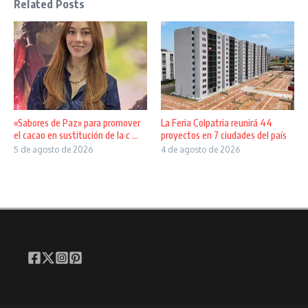
Related Posts
«Sabores de Paz» para promover
La Feria Colpatria reunirá 44
el cacao en sustitución de la c ...
proyectos en 7 ciudades del país
5 de agosto de 2026
4 de agosto de 2026