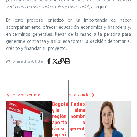
verla como empresario o microempresario
”, aseguró.
En este proceso, enfatizó en la importancia de hacer
acompañamiento, ofrecer educación económica y financiera y,
en términos generales, llevar de la mano a la persona para
generarle confianza y así pueda tomar la decisión de tomar el
crédito y financiar su proyecto.
Share this Article
Previous Article
Next Article
Bogotá
Fedep
y la
alma
región
nombr
aporta
a
rán su
gerent
experi
e