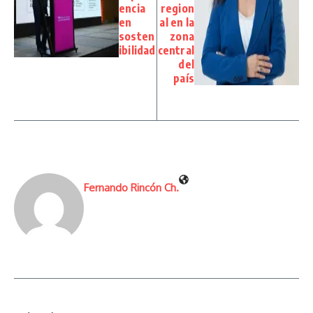
encia
region
en
al en la
sosten
zona
ibilidad
central
del
país
Fernando Rincón Ch.