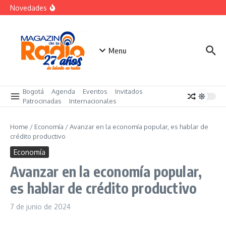
Saltar al contenido
«Sabores de Paz» para promover el cacao en
Novedades
sustitución de la coca
Despegar lanza su Outlet de Viajes en Colombia
A sus 85 años se apaga la risa de Alfonso Lizarazo
Menu
Bogotá
Agenda
Eventos
Invitados
Patrocinadas
Internacionales
Home
/
Economía
/
Avanzar en la economía popular, es hablar de
crédito productivo
Economía
Avanzar en la economía popular,
es hablar de crédito productivo
7 de junio de 2024