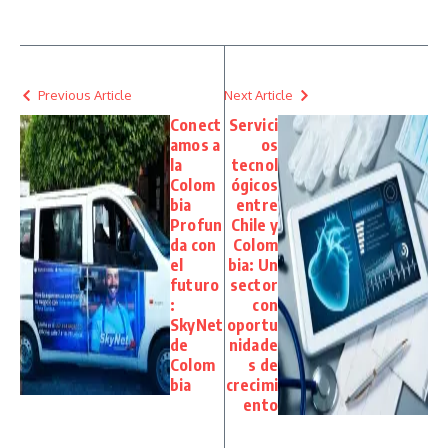
Previous Article
Next Article
Conect
Servici
amos a
os
la
tecnol
Colom
ógicos
bia
entre
Profun
Chile y
da con
Colom
el
bia: Un
futuro
sector
:
con
SkyNet
oportu
de
nidade
Colom
s de
bia
crecimi
ento