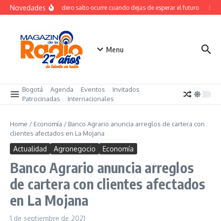
Saltar al contenido
Novedades
El verdadero salto ocurre cuando dejas de esperar el futuro
El co
Menu
Bogotá
Agenda
Eventos
Invitados
Patrocinadas
Internacionales
Home
/
Economía
/
Banco Agrario anuncia arreglos de cartera con
clientes afectados en La Mojana
Actualidad
Agronegocio
Economía
Banco Agrario anuncia arreglos
de cartera con clientes afectados
en La Mojana
1 de septiembre de 2021