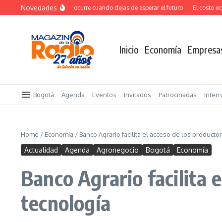
Saltar al contenido
Novedades
El verdadero salto ocurre cuando dejas de esperar el futuro
El costo ocult
Inicio
Economía
Empresa
Bogotá
Agenda
Eventos
Invitados
Patrocinadas
Inter
Home
/
Economía
/
Banco Agrario facilita el acceso de los producto
Actualidad
Agenda
Agronegocio
Bogotá
Economía
Banco Agrario facilita 
tecnología