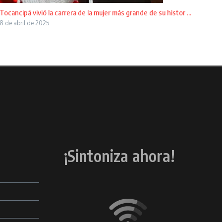
Tocancipá vivió la carrera de la mujer más grande de su histor ...
8 de abril de 2025
¡Sintoniza ahora!