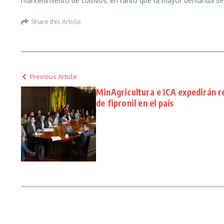
mantenimiento de cultivos, en tanto que la mayor demanda se 
Share this Article
Previous Article
MinAgricultura e ICA expedirán r
de fipronil en el país