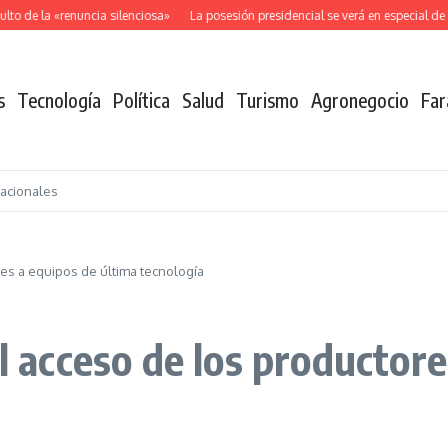
o de la «renuncia silenciosa»
La posesión presidencial se verá en especial de 
s
Tecnología
Política
Salud
Turismo
Agronegocio
Far
nacionales
res a equipos de última tecnología
el acceso de los productor