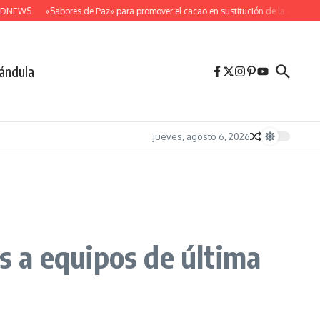
DNEWS
«Sabores de Paz» para promover el cacao en sustitución de la coca
De
ándula
jueves, agosto 6, 2026
es a equipos de última