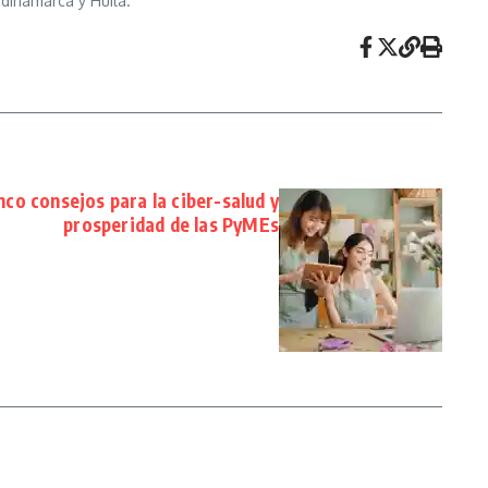
dinamarca y Huila.
co consejos para la ciber-salud y
prosperidad de las PyMEs