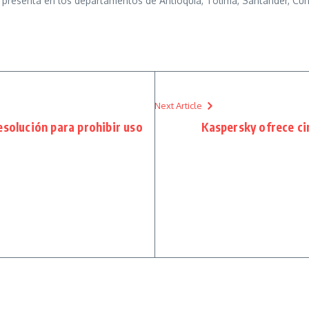
presenta en los departamentos de Antioquía, Tolima, Santander, Cun
Next Article
esolución para prohibir uso
Kaspersky ofrece cin