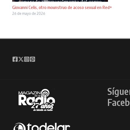
Giovanni Celis, otro mounstruo de acoso sexual en Red+
26 de mayo de 2026
Sígue
Faceb