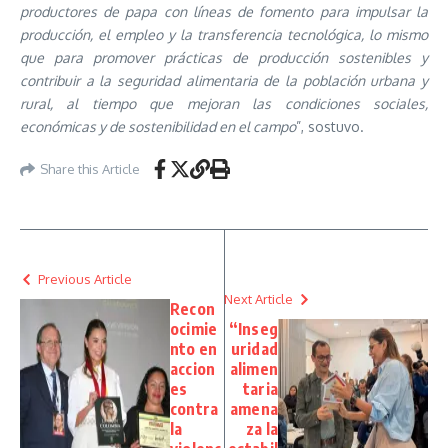
productores de papa con líneas de fomento para impulsar la
producción, el empleo y la transferencia tecnológica, lo mismo
que para promover prácticas de producción sostenibles y
contribuir a la seguridad alimentaria de la población urbana y
rural, al tiempo que mejoran las condiciones sociales,
económicas y de sostenibilidad en el campo
”, sostuvo.
Share this Article
Previous Article
Next Article
Recon
ocimie
“Inseg
nto en
uridad
accion
alimen
es
taria
contra
amena
la
za la