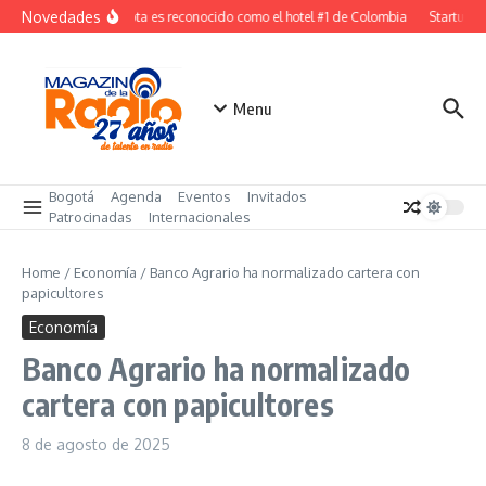
Saltar al contenido
Novedades
W Bogota es reconocido como el hotel #1 de Colombia
Startup co
Menu
Bogotá
Agenda
Eventos
Invitados
Patrocinadas
Internacionales
Home
/
Economía
/
Banco Agrario ha normalizado cartera con
papicultores
Economía
Banco Agrario ha normalizado
cartera con papicultores
8 de agosto de 2025