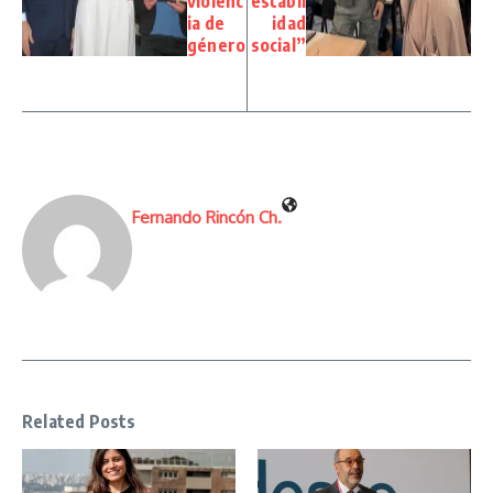
violenc
estabil
ia de
idad
género
social”
Fernando Rincón Ch.
Related Posts