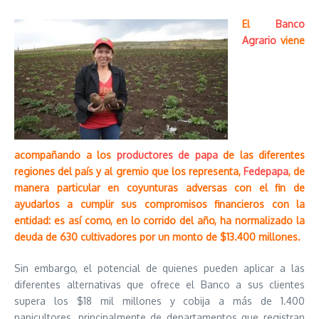
El
Banco
Agrario
viene
acompañando a los
productores de papa
de las diferentes
regiones del país y al gremio que los representa,
Fedepapa
, de
manera particular en coyunturas adversas con el fin de
ayudarlos a cumplir sus compromisos financieros con la
entidad: es así como, en lo corrido del año, ha normalizado la
deuda de 630 cultivadores por un monto de $13.400 millones.
Sin embargo, el potencial de quienes pueden aplicar a las
diferentes alternativas que ofrece el Banco a sus clientes
supera los $18 mil millones y cobija a más de 1.400
papicultores, principalmente de departamentos que registran