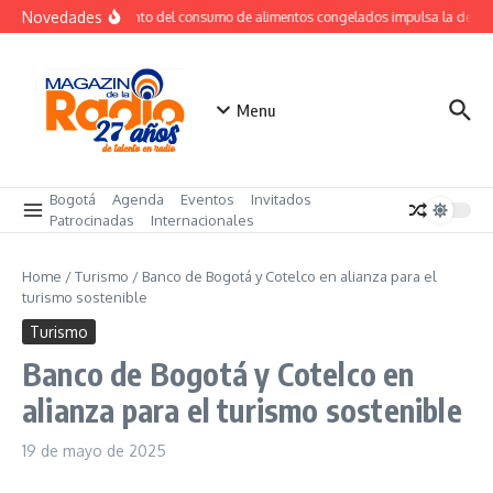
Saltar al contenido
Novedades
Crecimiento del consumo de alimentos congelados impulsa la dema
Menu
Bogotá
Agenda
Eventos
Invitados
Patrocinadas
Internacionales
Home
/
Turismo
/
Banco de Bogotá y Cotelco en alianza para el
turismo sostenible
Turismo
Banco de Bogotá y Cotelco en
alianza para el turismo sostenible
19 de mayo de 2025