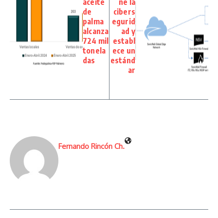
aceite
ne la
de
cibers
palma
egurid
alcanza
ad y
724 mil
establ
tonela
ece un
das
estánd
ar
Fernando Rincón Ch.