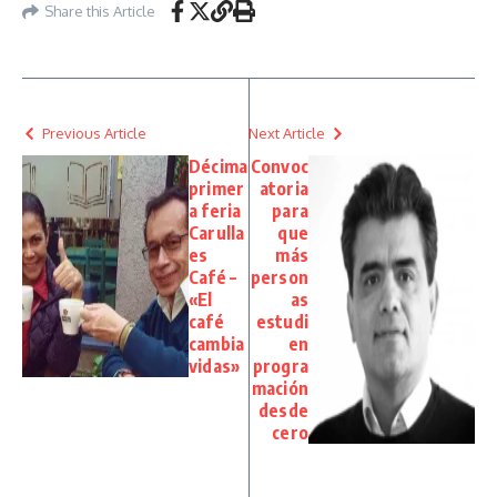
Share this Article
Previous Article
Next Article
Décima
Convoc
primer
atoria
a feria
para
Carulla
que
es
más
Café –
person
«El
as
café
estudi
cambia
en
vidas»
progra
mación
desde
cero