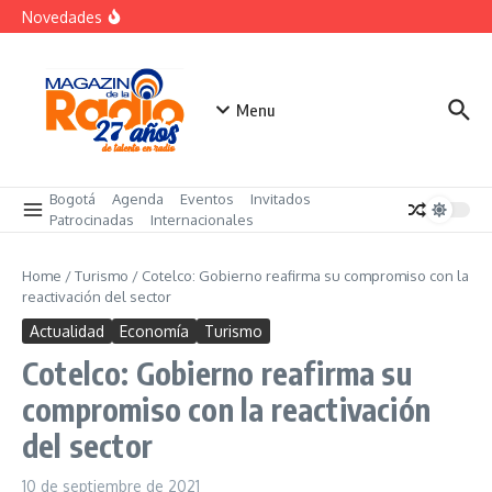
futuro
Saltar al contenido
Novedades
El costo oculto de la «renuncia silenciosa»
La posesión presidencial se verá en especial de DNEWS
«Sabores de Paz» para promover el cacao en
sustitución de la coca
Menu
Bogotá
Agenda
Eventos
Invitados
Patrocinadas
Internacionales
Home
/
Turismo
/
Cotelco: Gobierno reafirma su compromiso con la
reactivación del sector
Actualidad
Economía
Turismo
Cotelco: Gobierno reafirma su
compromiso con la reactivación
del sector
10 de septiembre de 2021