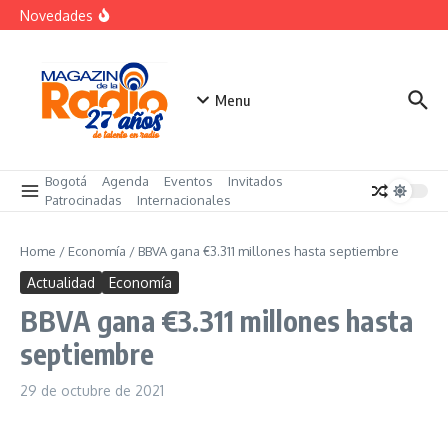
futuro
Saltar al contenido
Novedades
El costo oculto de la «renuncia silenciosa»
La posesión presidencial se verá en especial de DNEWS
«Sabores de Paz» para promover el cacao en
sustitución de la coca
Menu
Bogotá
Agenda
Eventos
Invitados
Patrocinadas
Internacionales
Home
/
Economía
/
BBVA gana €3.311 millones hasta septiembre
Actualidad
Economía
BBVA gana €3.311 millones hasta
septiembre
29 de octubre de 2021