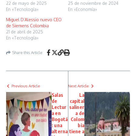
22 de mayo de 2025
25 de noviembre de 2024
En «Tecnología»
En «Economía»
Miguel D’Alessio nuevo CEO
de Siemens Colombia
21 de abril de 2025
En «Tecnología»
Share this Article
Previous Article
Next Article
Salas
La
de
capital
Lectur
saliner
a en
a de
Bogotá
Colom
: una
bia
alterna
tiene a