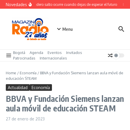
Saltar al contenido
Novedades
El verdadero salto ocurre cuando dejas de esperar el futuro
El co
Menu
Bogotá
Agenda
Eventos
Invitados
Patrocinadas
Internacionales
Home
/
Economía
/
BBVA y Fundación Siemens lanzan aula móvil de
educación STEAM
Actualidad
Economía
BBVA y Fundación Siemens lanzan
aula móvil de educación STEAM
27 de enero de 2023