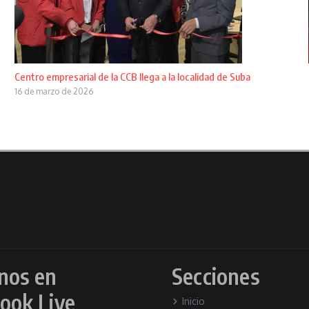
Centro empresarial de la CCB llega a la localidad de Suba
16 de marzo de 2026
nos en
Secciones
ook Live
Inicio