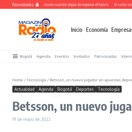
Saltar al contenido
Novedades
El verdadero salto ocurre cuando dejas de esperar el futuro
El costo ocult
Inicio
Economía
Empresa
Bogotá
Agenda
Eventos
Invitados
Patrocinadas
Inter
Home
/
Tecnología
/
Betsson, un nuevo jugador en apuestas depor
Actualidad
Agenda
Bogotá
Deportes
Tecnología
Betsson, un nuevo juga
19 de mayo de 2022