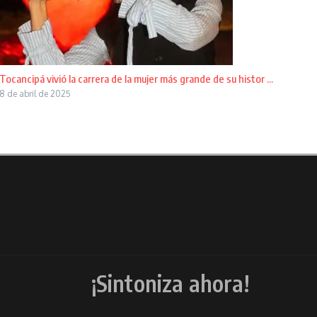
Tocancipá vivió la carrera de la mujer más grande de su histor ...
8 de abril de 2025
¡Sintoniza ahora!