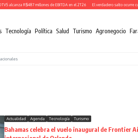
lcanza R$487 millones de EBITDA en el 2T26
El verdadero salto ocurre cuando
s
Tecnología
Política
Salud
Turismo
Agronegocio
Far
nacionales
Actualidad
Agenda
Tecnología
Turismo
Bahamas celebra el vuelo inaugural de Frontier A
internacional de Orlando