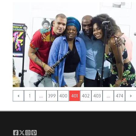
1
...
399
400
401
402
403
...
474