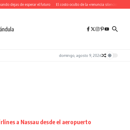
 dejas de esperar el futuro
El costo oculto de la «renuncia silenciosa»
La pos
ándula
domingo, agosto 9, 2026
irlines a Nassau desde el aeropuerto