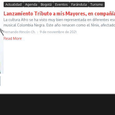
Actualidad
Agenda
Bogotá
Eventos
Farándula
Turismo
Lanzamiento Tributo a mis Mayores, en compañía
La cultura Afro se ha visto muy bien representada en diferentes e
musical Colombia Negra. Este año renacen como el fénix, afectados
Fernando Rincón Ch.
9 de noviembre de 2021
Read More