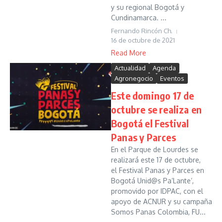
y su regional Bogotá y
Cundinamarca. ...
Fernando Rincón Ch.
16 de octubre de 2021
Read More
Actualidad
Agenda
Agronegocio
Eventos
Este domingo 17 de
octubre se realiza en
Bogotá el Festival
Panas y Parces
En el Parque de Lourdes se
realizará este 17 de octubre,
el Festival Panas y Parces en
Bogotá Unid@s Pa’Lante’,
promovido por IDPAC, con el
apoyo de ACNUR y su campaña
Somos Panas Colombia, FU...