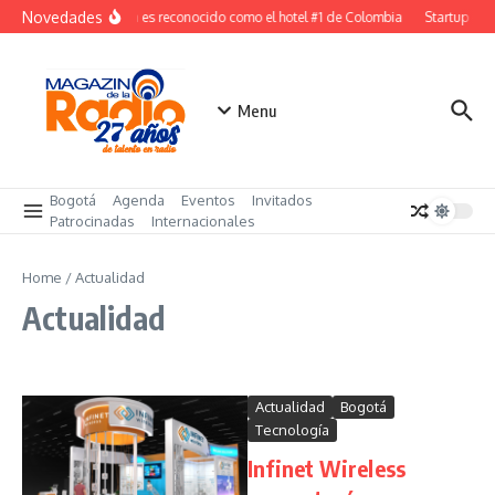
Saltar al contenido
Novedades
W Bogota es reconocido como el hotel #1 de Colombia
Startup colo
Menu
Bogotá
Agenda
Eventos
Invitados
Patrocinadas
Internacionales
Home
/
Actualidad
Actualidad
Actualidad
Bogotá
Tecnología
Infinet Wireless