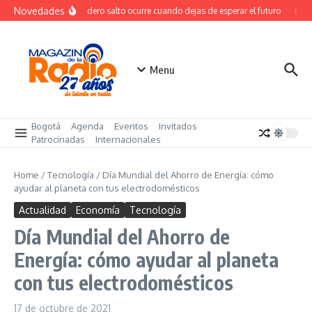
Saltar al contenido
Novedades
El verdadero salto ocurre cuando dejas de esperar el futuro
El co
Menu
Bogotá
Agenda
Eventos
Invitados
Patrocinadas
Internacionales
Home
/
Tecnología
/
Día Mundial del Ahorro de Energía: cómo
ayudar al planeta con tus electrodomésticos
Actualidad
Economía
Tecnología
Día Mundial del Ahorro de
Energía: cómo ayudar al planeta
con tus electrodomésticos
17 de octubre de 2021