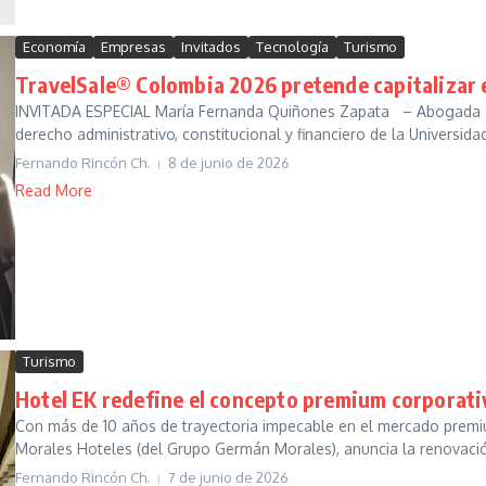
Economía
Empresas
Invitados
Tecnología
Turismo
TravelSale® Colombia 2026 pretende capitalizar 
INVITADA ESPECIAL María Fernanda Quiñones Zapata – Abogada –, 
derecho administrativo, constitucional y financiero de la Universidad 
Fernando Rincón Ch.
8 de junio de 2026
Read More
Turismo
Hotel EK redefine el concepto premium corporat
Con más de 10 años de trayectoria impecable en el mercado premi
Morales Hoteles (del Grupo Germán Morales), anuncia la renovación
Fernando Rincón Ch.
7 de junio de 2026