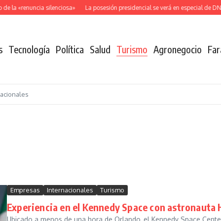
la «renuncia silenciosa»
La posesión presidencial se verá en especial de DNEWS
s
Tecnología
Política
Salud
Turismo
Agronegocio
Far
nacionales
Empresas
Internacionales
Turismo
Experiencia en el Kennedy Space con astronauta
Ubicado a menos de una hora de Orlando, el Kennedy Space Center 