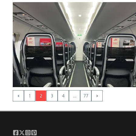
1
2
3
4
...
77