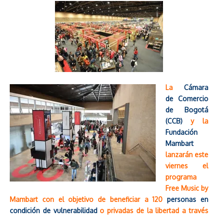
La
Cámara
de Comercio
de Bogotá
(CCB)
y la
Fundación
Mambart
lanzarán este
viernes el
programa
Free Music by
Mambart con el objetivo de beneficiar a 120
personas en
condición de vulnerabilidad
o privadas de la libertad a través