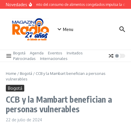
Saltar al contenido
Novedades
Crecimiento del consumo de alimentos congelados impulsa la dem
Menu
Bogotá
Agenda
Eventos
Invitados
Patrocinadas
Internacionales
Home
/
Bogotá
/
CCB y la Mambart benefician a personas
vulnerables
Bogotá
CCB y la Mambart benefician a
personas vulnerables
22 de julio de 2024