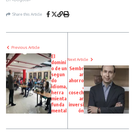
Share this Article
Previous Article
El
Next Article
domini
o de un
Sembr
segun
ar
do
ahorro
idioma,
,
herra
cosech
mienta
ar
funda
inversi
mental
ón