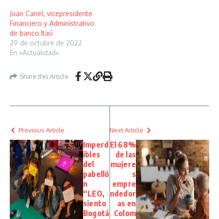
Juan Canel, vicepresidente
Financiero y Administrativo
de banco Itaú
29 de octubre de 2022
En «Actualidad»
Share this Article
Previous Article
Next Article
Imperd
El 68%
ibles
de las
del
mujere
pabelló
s
n
empre
“LEO,
ndedor
siento
as en
Bogotá
Colom