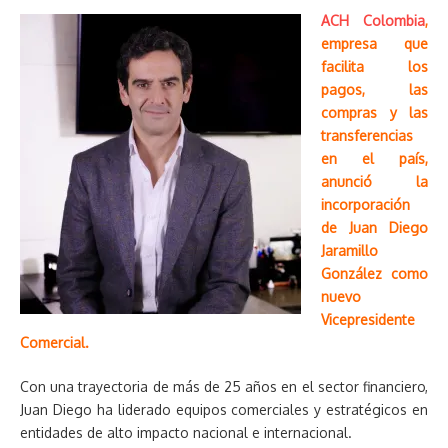
ACH Colombia
,
empresa que
facilita los
pagos, las
compras y las
transferencias
en el país,
anunció la
incorporación
de Juan Diego
Jaramillo
González como
nuevo
Vicepresidente
Comercial.
Con una trayectoria de más de 25 años en el sector financiero,
Juan Diego ha liderado equipos comerciales y estratégicos en
entidades de alto impacto nacional e internacional.