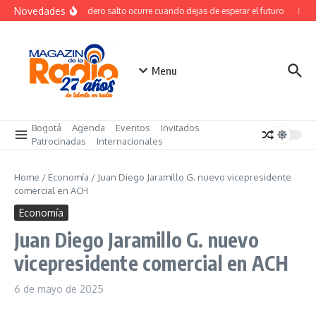
Saltar al contenido
Novedades
El verdadero salto ocurre cuando dejas de esperar el futuro
El co
Menu
Bogotá
Agenda
Eventos
Invitados
Patrocinadas
Internacionales
Home
/
Economía
/
Juan Diego Jaramillo G. nuevo vicepresidente
comercial en ACH
Economía
Juan Diego Jaramillo G. nuevo
vicepresidente comercial en ACH
6 de mayo de 2025