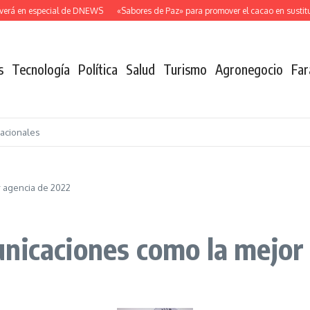
rá en especial de DNEWS
«Sabores de Paz» para promover el cacao en sustitució
s
Tecnología
Política
Salud
Turismo
Agronegocio
Far
nacionales
 agencia de 2022
nicaciones como la mejor