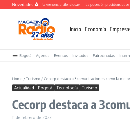
Saltar al contenido
Novedades
El costo oculto de la «renuncia silenciosa»
La posesión presidencial se ve
Inicio
Economía
Empresa
Bogotá
Agenda
Eventos
Invitados
Patrocinadas
Inter
Home
/
Turismo
/
Cecorp destaca a 3comunicaciones como la mejor
Actualidad
Bogotá
Tecnología
Turismo
Cecorp destaca a 3comu
11 de febrero de 2023