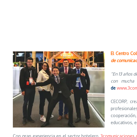
El Centro Co
de comunicac
“En 13 años d
con mucha a
de
www.3com
CECORP, cre
profesionales
cooperación,
educativos, e
Con gran experiencia en el sector hotelero,
3comunicaciones.