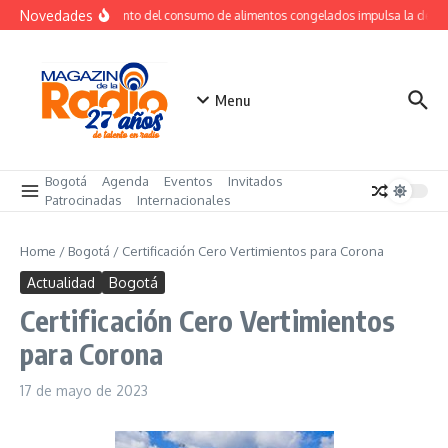
Saltar al contenido
Novedades
Crecimiento del consumo de alimentos congelados impulsa la dema
Menu
Bogotá
Agenda
Eventos
Invitados
Patrocinadas
Internacionales
Home
/
Bogotá
/
Certificación Cero Vertimientos para Corona
Actualidad
Bogotá
Certificación Cero Vertimientos
para Corona
17 de mayo de 2023