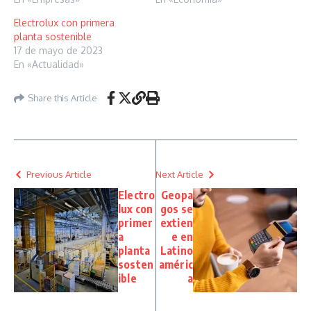
Electrolux con primera
planta sostenible
17 de mayo de 2023
En «Actualidad»
Share this Article
Previous Article
Next Article
Electro
Geopa
lux con
gos se
primer
extien
a
e en
planta
Latino
sosten
améric
ible
a