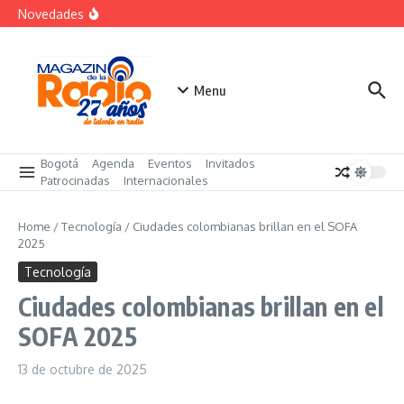
futuro
Saltar al contenido
Novedades
El costo oculto de la «renuncia silenciosa»
La posesión presidencial se verá en especial de DNEWS
«Sabores de Paz» para promover el cacao en
sustitución de la coca
Menu
Bogotá
Agenda
Eventos
Invitados
Patrocinadas
Internacionales
Home
/
Tecnología
/
Ciudades colombianas brillan en el SOFA
2025
Tecnología
Ciudades colombianas brillan en el
SOFA 2025
13 de octubre de 2025