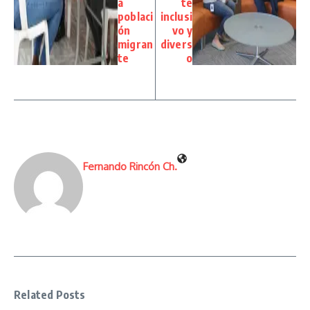
a
te
poblaci
inclusi
ón
vo y
migran
divers
te
o
Fernando Rincón Ch.
Related Posts