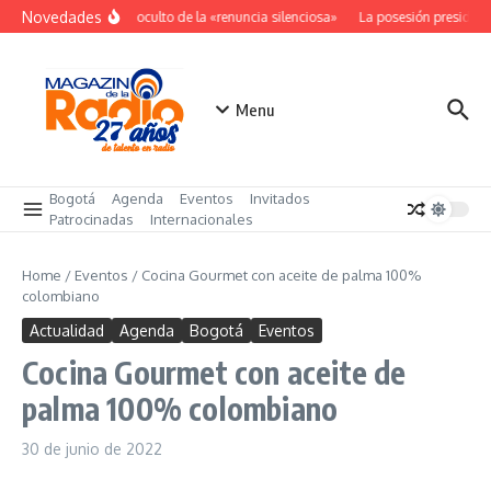
Saltar al contenido
Novedades
El costo oculto de la «renuncia silenciosa»
La posesión presidenc
Menu
Bogotá
Agenda
Eventos
Invitados
Patrocinadas
Internacionales
Home
/
Eventos
/
Cocina Gourmet con aceite de palma 100%
colombiano
Actualidad
Agenda
Bogotá
Eventos
Cocina Gourmet con aceite de
palma 100% colombiano
30 de junio de 2022