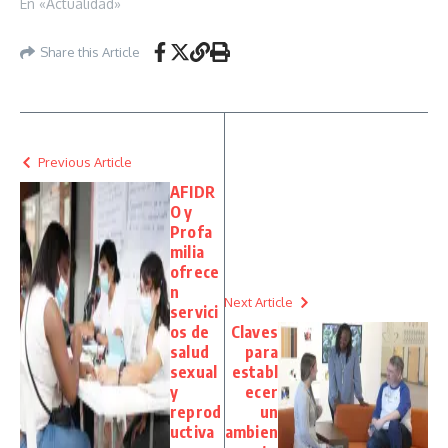
En «Actualidad»
Share this Article
Previous Article
AFIDR
O y
Profa
milia
ofrece
n
Next Article
servici
os de
Claves
salud
para
sexual
establ
y
ecer
reprod
un
uctiva
ambien