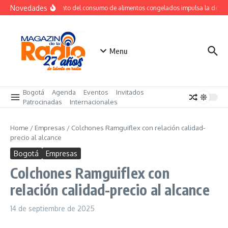
Saltar al contenido
Novedades
Crecimiento del consumo de alimentos congelados impulsa la dema
Menu
Bogotá
Agenda
Eventos
Invitados
Patrocinadas
Internacionales
Home
/
Empresas
/
Colchones Ramguiflex con relación calidad-
precio al alcance
Bogotá
Empresas
Colchones Ramguiflex con
relación calidad-precio al alcance
14 de septiembre de 2025