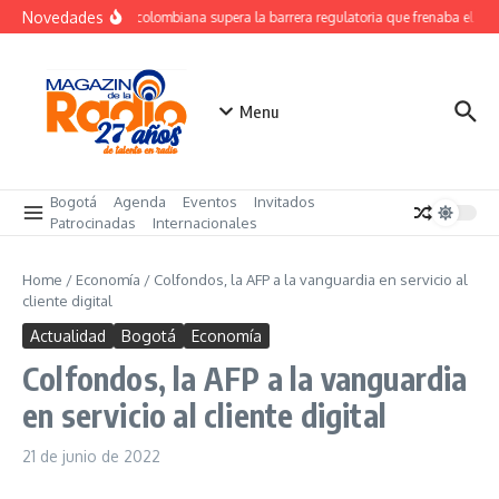
Saltar al contenido
Novedades
Startup colombiana supera la barrera regulatoria que frenaba el uso 
Menu
Bogotá
Agenda
Eventos
Invitados
Patrocinadas
Internacionales
Home
/
Economía
/
Colfondos, la AFP a la vanguardia en servicio al
cliente digital
Actualidad
Bogotá
Economía
Colfondos, la AFP a la vanguardia
en servicio al cliente digital
21 de junio de 2022