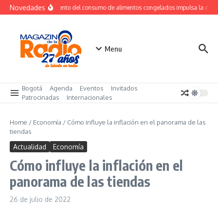
Saltar al contenido
Novedades
Crecimiento del consumo de alimentos congelados impulsa la dem
Menu
Bogotá
Agenda
Eventos
Invitados
Patrocinadas
Internacionales
Home
/
Economía
/
Cómo influye la inflación en el panorama de las
tiendas
Actualidad
Economía
Cómo influye la inflación en el
panorama de las tiendas
26 de julio de 2022