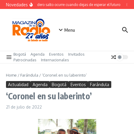
Saltar al contenido
Novedades
El verdadero salto ocurre cuando dejas de esperar el futuro
El co
Menu
Bogotá
Agenda
Eventos
Invitados
Patrocinadas
Internacionales
Home
/
Farándula
/
‘Coronel en su laberinto’
Actualidad
Agenda
Bogotá
Eventos
Farándula
‘Coronel en su laberinto’
21 de julio de 2022