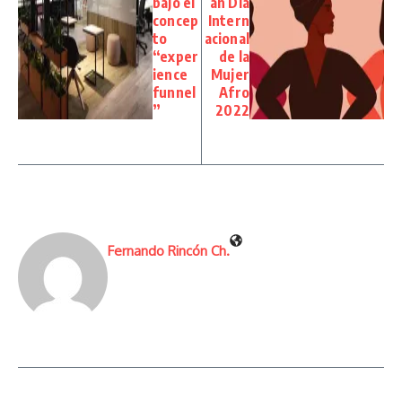
bajo el
an Día
concep
Intern
to
acional
“exper
de la
ience
Mujer
funnel
Afro
”
2022
Fernando Rincón Ch.