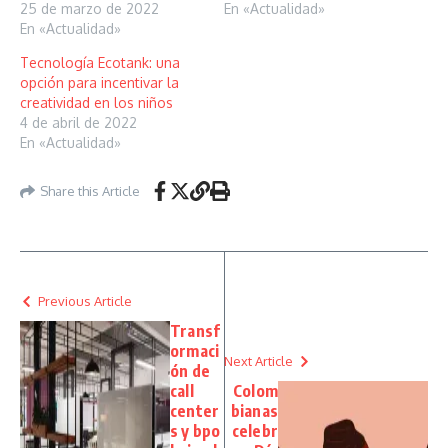
25 de marzo de 2022
En «Actualidad»
En «Actualidad»
Tecnología Ecotank: una
opción para incentivar la
creatividad en los niños
4 de abril de 2022
En «Actualidad»
Share this Article
Previous Article
Transf
ormaci
Next Article
ón de
call
Colom
center
bianas
s y bpo
celebr