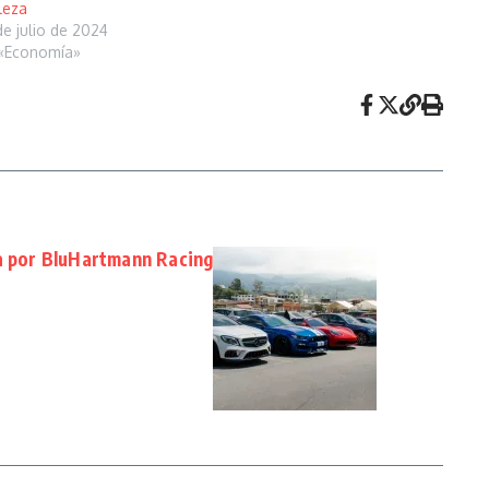
leza
de julio de 2024
«Economía»
da por BluHartmann Racing