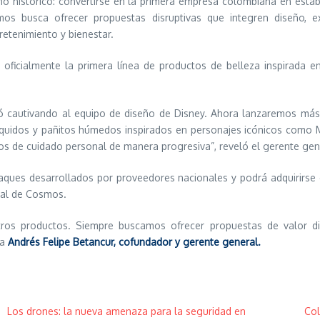
cho histórico: convertirse en la primera empresa colombiana en estab
smos busca ofrecer propuestas disruptivas que integren diseño, 
etenimiento y bienestar.
 oficialmente la primera línea de productos de belleza inspirada 
ó cautivando al equipo de diseño de Disney. Ahora lanzaremos más d
líquidos y pañitos húmedos inspirados en personajes icónicos como M
s de cuidado personal de manera progresiva”, reveló el gerente ge
paques desarrollados por proveedores nacionales y podrá adquirirse 
ual de Cosmos.
ros productos. Siempre buscamos ofrecer propuestas de valor di
ra
Andrés Felipe Betancur, cofundador y gerente general.
Los drones: la nueva amenaza para la seguridad en
Col