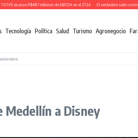
S alcanza R$487 millones de EBITDA en el 2T26
El verdadero salto ocurre cua
s
Tecnología
Política
Salud
Turismo
Agronegocio
Far
nacionales
e Medellín a Disney