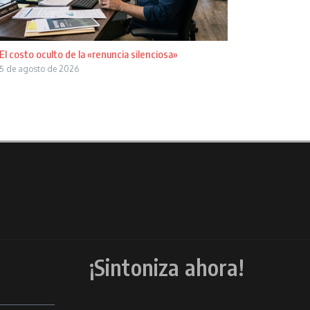
El costo oculto de la «renuncia silenciosa»
5 de agosto de 2026
¡Sintoniza ahora!