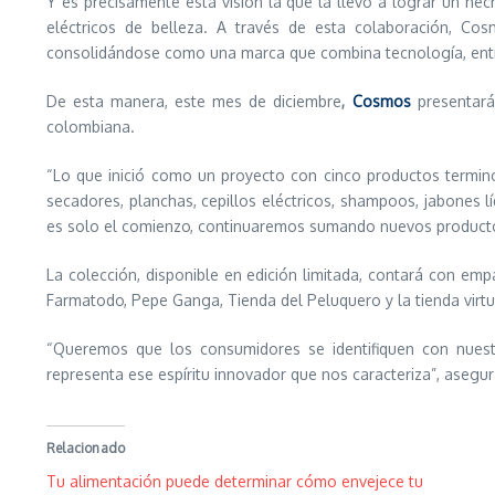
Y es precisamente esta visión la que la llevó a lograr un he
eléctricos de belleza. A través de esta colaboración, Co
consolidándose como una marca que combina tecnología, entr
De esta manera, este mes de diciembre
,
Cosmos
presentará
colombiana.
“Lo que inició como un proyecto con cinco productos termin
secadores, planchas, cepillos eléctricos, shampoos, jabones 
es solo el comienzo, continuaremos sumando nuevos producto
La colección, disponible en edición limitada, contará con em
Farmatodo, Pepe Ganga, Tienda del Peluquero y la tienda virt
“Queremos que los consumidores se identifiquen con nuest
representa ese espíritu innovador que nos caracteriza”, asegu
Relacionado
Tu alimentación puede determinar cómo envejece tu