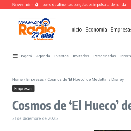
Saltar al contenido
Novedades
Crecimiento del consumo de alimentos congelados impulsa la demanda
TOTV
Inicio
Economía
Empresa
Bogotá
Agenda
Eventos
Invitados
Patrocinadas
Inter
Home
/
Empresas
/
Cosmos de ‘El Hueco’ de Medellín a Disney
Empresas
Cosmos de ‘El Hueco’ d
21 de diciembre de 2025