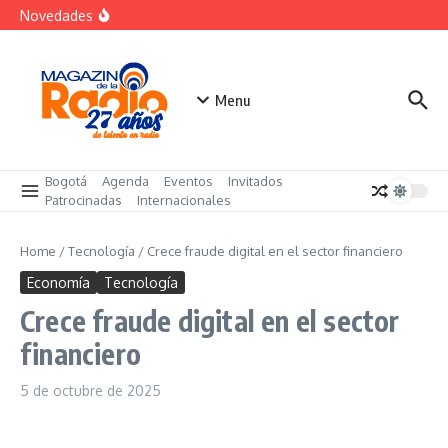
Saltar al contenido
Despegar lanza su Outlet de Viajes en Colombia
Novedades
A sus 85 años se apaga la risa de Alfonso Lizarazo
La Feria Colpatria reunirá 44 proyectos en 7 ciudades
del país
Menu
Bogotá
Agenda
Eventos
Invitados
Patrocinadas
Internacionales
Home
/
Tecnología
/
Crece fraude digital en el sector financiero
Economía
Tecnología
Crece fraude digital en el sector
financiero
5 de octubre de 2025