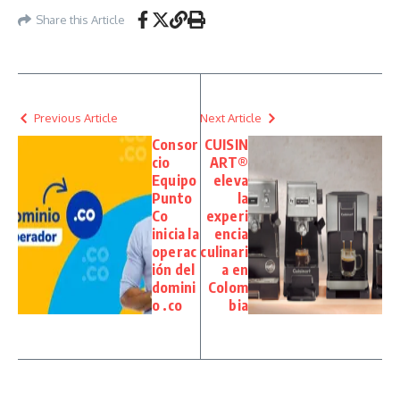
Share this Article
Previous Article
Next Article
Consor
CUISIN
cio
ART®
Equipo
eleva
Punto
la
Co
experi
inicia la
encia
operac
culinari
ión del
a en
domini
Colom
o .co
bia