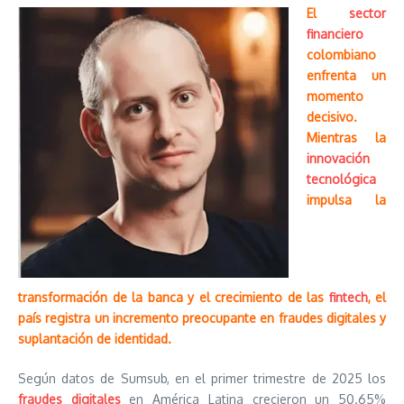
El
sector
financiero
colombiano
enfrenta un
momento
decisivo.
Mientras la
innovación
tecnológica
impulsa la
transformación de la banca y el crecimiento de las
fintech
, el
país registra un incremento preocupante en fraudes digitales y
suplantación de identidad.
Según datos de Sumsub, en el primer trimestre de 2025 los
fraudes digitales
en América Latina crecieron un 50.65%