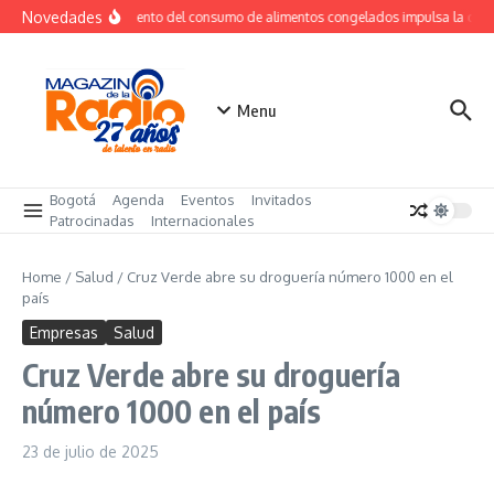
Saltar al contenido
Novedades
Crecimiento del consumo de alimentos congelados impulsa la de
Menu
Bogotá
Agenda
Eventos
Invitados
Patrocinadas
Internacionales
Home
/
Salud
/
Cruz Verde abre su droguería número 1000 en el
país
Empresas
Salud
Cruz Verde abre su droguería
número 1000 en el país
23 de julio de 2025