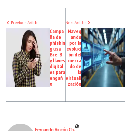
Previous Article
Next Article
Campa
Naveg
ña de
ando
phishin
por la
g usa
evoluci
Bre-B
ón del
y llaves
merca
digital
do de
es para
la
engañ
virtuali
o
zación
Fernando Rincón Ch.