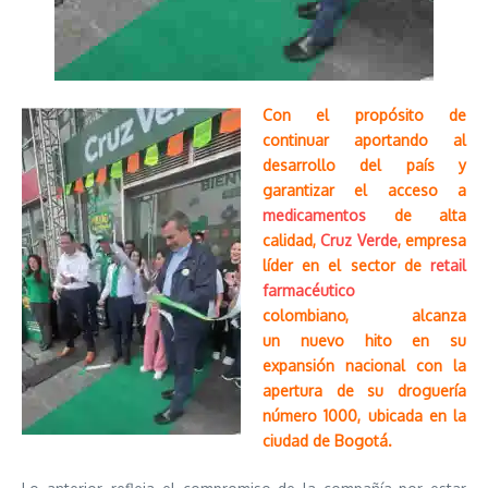
Con el propósito de
continuar aportando al
desarrollo del país y
garantizar el acceso a
medicamentos
de alta
calidad,
Cruz Verde
, empresa
líder en el sector de
retail
farmacéutico
colombiano, alcanza
un nuevo hito en su
expansión nacional con la
apertura de su droguería
número 1000, ubicada en la
ciudad de Bogotá.