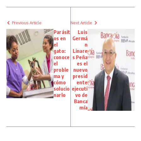
Previous Article
Next Article
Parásit
Luis
os en
Germá
el
n
gato:
Linare
conoce
s Peña
el
es el
proble
nuevo
ma y
presid
cómo
ente
solucio
ejecuti
narlo
vo de
Banca
mía