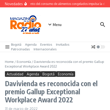
Saltar al contenido
Novedades
Crecimiento del consumo de alimentos congelados impulsa la dem
Menu
Bogotá
Agenda
Eventos
Invitados
Patrocinadas
Internacionales
Home
/
Economía
/
Davivienda es reconocida con el premio Gallup
Exceptional Workplace Award 2022
Actualidad
Agenda
Bogotá
Economía
Davivienda es reconocida con el
premio Gallup Exceptional
Workplace Award 2022
31 de marzo de 2022