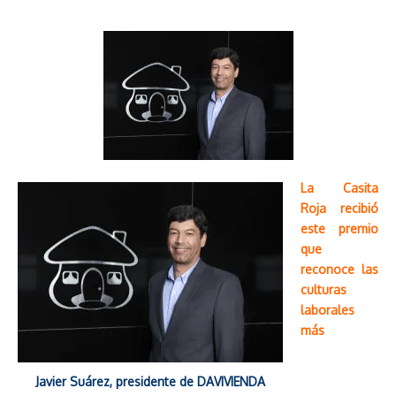
La Casita
Roja recibió
este premio
que
reconoce las
culturas
laborales
más
Javier Suárez, presidente de DAVIVIENDA