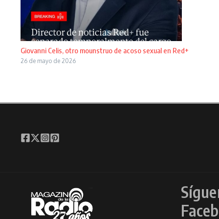
Giovanni Celis, otro mounstruo de acoso sexual en Red+
26 de mayo de 2026
Sígue
Faceb