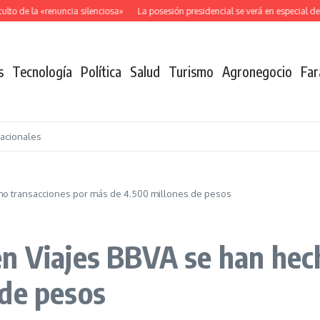
to de la «renuncia silenciosa»
La posesión presidencial se verá en especial de
s
Tecnología
Política
Salud
Turismo
Agronegocio
Far
nacionales
ho transacciones por más de 4.500 millones de pesos
n Viajes BBVA se han hec
 de pesos