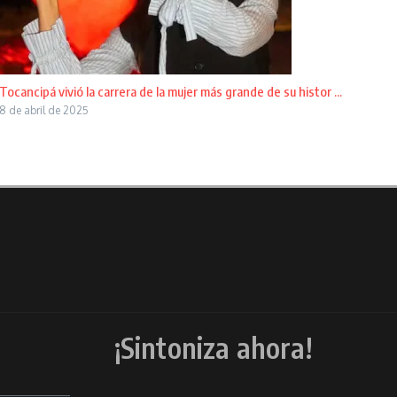
Tocancipá vivió la carrera de la mujer más grande de su histor ...
8 de abril de 2025
¡Sintoniza ahora!