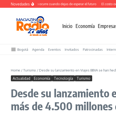
Saltar al contenido
Novedades
El verdadero salto ocurre cuando dejas de esperar el futuro
El costo ocul
Inicio
Economía
Empresa
Bogotá
Agenda
Eventos
Invitados
Patrocinadas
Inter
Home
/
Turismo
/
Desde su lanzamiento en Viajes BBVA se han hec
Actualidad
Economía
Tecnología
Turismo
Desde su lanzamiento e
más de 4.500 millones