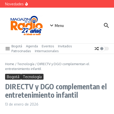
futuro
Saltar al contenido
Novedades
El costo oculto de la «renuncia silenciosa»
La posesión presidencial se verá en especial de DNEWS
«Sabores de Paz» para promover el cacao en
sustitución de la coca
Menu
Bogotá
Agenda
Eventos
Invitados
Patrocinadas
Internacionales
Home
/
Tecnología
/
DIRECTV y DGO complementan el
entretenimiento infantil
Bogotá
Tecnología
DIRECTV y DGO complementan el
entretenimiento infantil
13 de enero de 2026