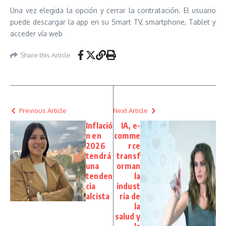
Una vez elegida la opción y cerrar la contratación. El usuario
puede descargar la app en su Smart TV, smartphone, Tablet y
acceder vía web
Share this Article
Previous Article
Next Article
Inflació
IA, e-
n en
comme
2026
rce
tendrá
transf
una
orman
tenden
la
cia
indust
alcista
ria de
la
salud y