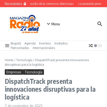
Saltar al contenido
Novedades
El costo oculto de la «renuncia silenciosa»
La posesión presidenci
Menu
Bogotá
Agenda
Eventos
Invitados
Patrocinadas
Internacionales
Home
/
Tecnología
/
DispatchTrack presenta innovaciones
disruptivas para la logística
Empresas
Tecnología
DispatchTrack presenta
innovaciones disruptivas para la
logística
7 de noviembre de 2025