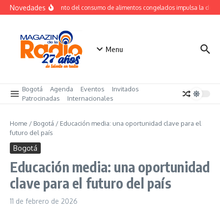
Saltar al contenido
Novedades
Crecimiento del consumo de alimentos congelados impulsa la dema
Menu
Bogotá
Agenda
Eventos
Invitados
Patrocinadas
Internacionales
Home
/
Bogotá
/
Educación media: una oportunidad clave para el
futuro del país
Bogotá
Educación media: una oportunidad
clave para el futuro del país
11 de febrero de 2026