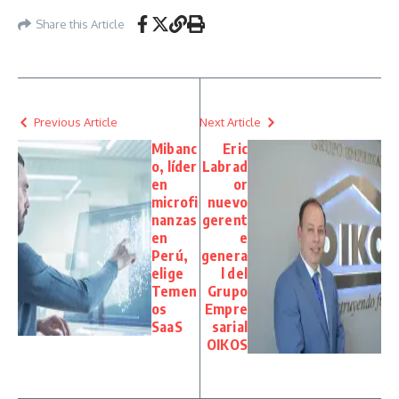
Share this Article
Previous Article
Next Article
Mibanc
Eric
o, líder
Labrad
en
or
microfi
nuevo
nanzas
gerent
en
e
Perú,
genera
elige
l del
Temen
Grupo
os
Empre
SaaS
sarial
OIKOS