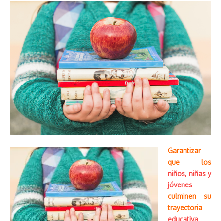
Garantizar
que los
niños, niñas y
jóvenes
culminen su
trayectoria
educativa