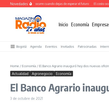
Saltar al contenido
Novedades
El verdadero salto ocurre cuando dejas de esperar el futuro
El costo oculto
Inicio
Economía
Empresa
Bogotá
Agenda
Eventos
Invitados
Patrocinadas
Inter
Home
/
Economía
/
El Banco Agrario inauguró hoy dos nuevas ofici
Actualidad
Agronegocio
Economía
El Banco Agrario inaug
3 de octubre de 2021