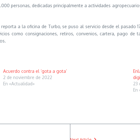
.000 personas, dedicadas principalmente a actividades agropecuarios
eporta a la oficina de Turbo, se puso al servicio desde el pasado 1
ios como consignaciones, retiros, convenios, cartera, pago de tarj
ros.
Acuerdo contra el ‘gota a gota’
Enl
2 de noviembre de 2022
dig
En «Actualidad»
23 
En 
Next Article