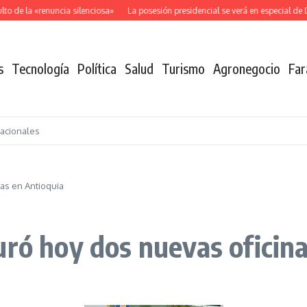
 de la «renuncia silenciosa»
La posesión presidencial se verá en especial de D
s
Tecnología
Política
Salud
Turismo
Agronegocio
Far
nacionales
nas en Antioquia
uró hoy dos nuevas oficin