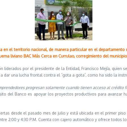
en el territorio nacional, de manera particular en el departamento d
squema liviano BAC Más Cerca en Currulao, corregimiento del municipi
n liderados por el presidente de la Entidad, Francisco Mejía, quien 
 a dar una lucha frontal contra el ´gota a gota´, como ha sido la inst
emprendedores progresan solamente cuando tienen acceso al crédito for
opósito del Banco es apoyar los proyectos productivos para avanzar 
uertas desde el pasado mes de julio y está ubicada en el primer piso 
 entre 2:00 y 4:30 P.M. Cuenta con cajero automático y ofrece todos lo