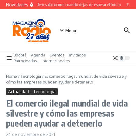
Saltar al contenido
Novedades
El verdadero salto ocurre cuando dejas de esperar el futuro
El cos
Menu
Bogotá
Agenda
Eventos
Invitados
Patrocinadas
Internacionales
Home
/
Tecnología
/
El comercio ilegal mundial de vida silvestre y
cómo las empresas pueden ayudar a detenerlo
Actualidad
Tecnología
El comercio ilegal mundial de vida
silvestre y cómo las empresas
pueden ayudar a detenerlo
24 de noviembre de 2021