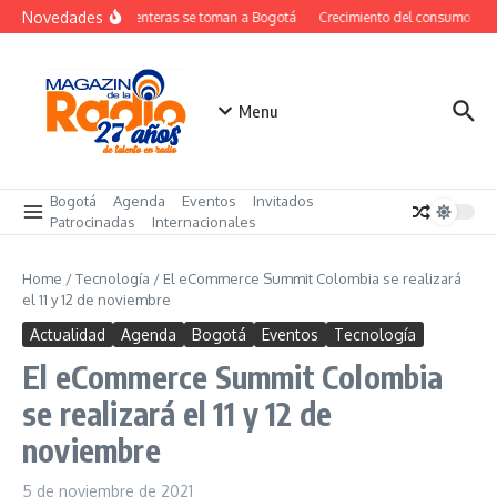
Saltar al contenido
Novedades
Las ochenteras se toman a Bogotá
Crecimiento del consumo de 
Menu
Bogotá
Agenda
Eventos
Invitados
Patrocinadas
Internacionales
Home
/
Tecnología
/
El eCommerce Summit Colombia se realizará
el 11 y 12 de noviembre
Actualidad
Agenda
Bogotá
Eventos
Tecnología
El eCommerce Summit Colombia
se realizará el 11 y 12 de
noviembre
5 de noviembre de 2021