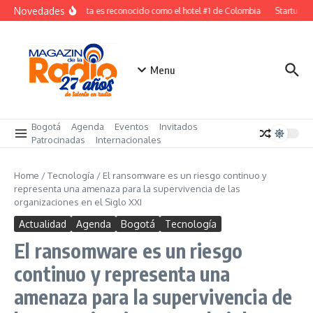
Saltar al contenido
Novedades
W Bogota es reconocido como el hotel #1 de Colombia
Startup col
Menu
Bogotá
Agenda
Eventos
Invitados
Patrocinadas
Internacionales
Home
/
Tecnología
/
El ransomware es un riesgo continuo y
representa una amenaza para la supervivencia de las
organizaciones en el Siglo XXI
Actualidad
Agenda
Bogotá
Tecnología
El ransomware es un riesgo
continuo y representa una
amenaza para la supervivencia de