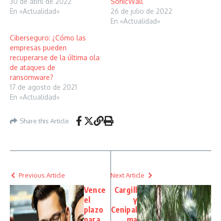
30 de abril de 2022
SonicWall
En «Actualidad»
26 de julio de 2022
En «Actualidad»
Ciberseguro: ¿Cómo las
empresas pueden
recuperarse de la última ola
de ataques de
ransomware?
17 de agosto de 2021
En «Actualidad»
Share this Article
Previous Article
Next Article
Vence
Cargill
el
y
plazo
Cenipal
para
ma