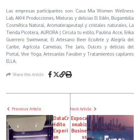
Las empresas participantes son: Casa Mia Women Wellness
Lab, AKHI Producciones, Mixturas y delicias El Edén, Bugambilia
Cosmética Natural, Aromaterapeutayl y cristales naturales, La
Tienda Picotera, AURORA | Circula tu estilo, Paulina Acce, Erika
Guerrero Swimwear, El Artesano Beer EcoArte y Alegría del
Caribe, Agrícola Camelias, The Jaris, Dulces y delicias del
Portal, Vive Yoga, Artesanías Favaber y Tratamientos capilares
ELLA.
Share this Article
Previous Article
Next Article
DataCr
Expoca
édito
nnabiz
Experi
Busine
an
ss