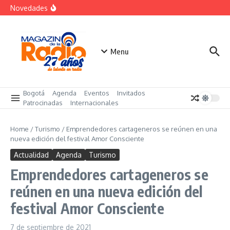
Saltar al contenido
«Sabores de Paz» para promover el cacao en
Novedades
sustitución de la coca
Despegar lanza su Outlet de Viajes en Colombia
A sus 85 años se apaga la risa de Alfonso Lizarazo
Menu
Bogotá
Agenda
Eventos
Invitados
Patrocinadas
Internacionales
Home
/
Turismo
/
Emprendedores cartageneros se reúnen en una
nueva edición del festival Amor Consciente
Actualidad
Agenda
Turismo
Emprendedores cartageneros se
reúnen en una nueva edición del
festival Amor Consciente
7 de septiembre de 2021