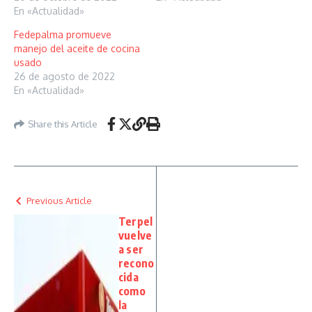
En «Actualidad»
Fedepalma promueve
manejo del aceite de cocina
usado
26 de agosto de 2022
En «Actualidad»
Share this Article
Previous Article
Terpel
vuelve
a ser
recono
cida
como
la