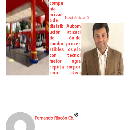
compa
ñía
privad
Next Article
a de
distrib
Autom
ución
atizaci
de
ón de
combu
proces
stibles
os y la
con
tecnol
mejor
ogía
reputa
corpor
ción
ativa
Fernando Rincón Ch.