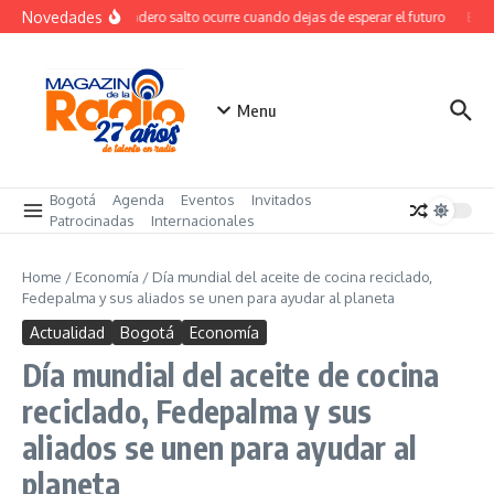
Saltar al contenido
Novedades
El verdadero salto ocurre cuando dejas de esperar el futuro
El co
Menu
Bogotá
Agenda
Eventos
Invitados
Patrocinadas
Internacionales
Home
/
Economía
/
Día mundial del aceite de cocina reciclado,
Fedepalma y sus aliados se unen para ayudar al planeta
Actualidad
Bogotá
Economía
Día mundial del aceite de cocina
reciclado, Fedepalma y sus
aliados se unen para ayudar al
planeta