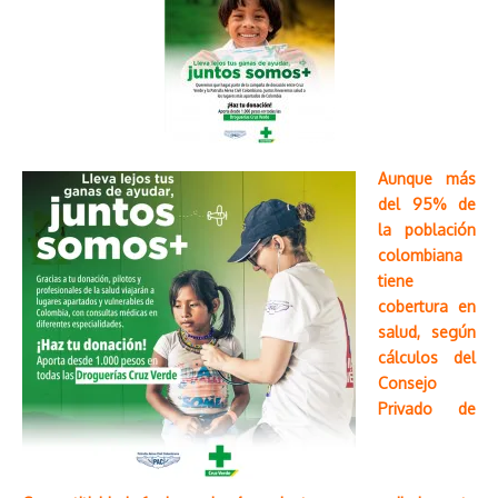
Aunque más
del 95% de
la población
colombiana
tiene
cobertura en
salud, según
cálculos del
Consejo
Privado de