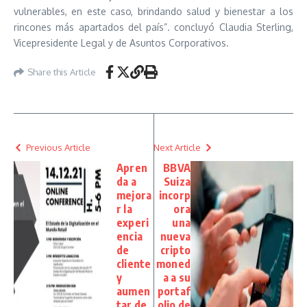
vulnerables, en este caso, brindando salud y bienestar a los
rincones más apartados del país”. concluyó Claudia Sterling,
Vicepresidente Legal y de Asuntos Corporativos.
Share this Article
Previous Article
Next Article
Apren
BBVA
da a
Suiza
mejora
incorp
r la
ora
experi
una
encia
nueva
de
cripto
cliente
moned
y
a a su
aumen
portaf
tar de
olio de