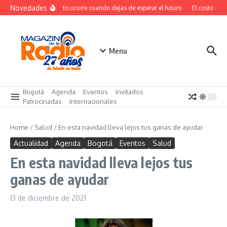
Saltar al contenido
Novedades
El verdadero salto ocurre cuando dejas de esperar el futuro
El costo ocul
Menu
Bogotá
Agenda
Eventos
Invitados
Patrocinadas
Internacionales
Home
/
Salud
/
En esta navidad lleva lejos tus ganas de ayudar
Actualidad
Agenda
Bogotá
Eventos
Salud
En esta navidad lleva lejos tus
ganas de ayudar
13 de diciembre de 2021