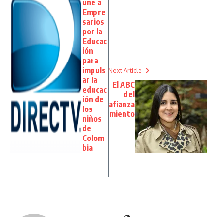
une a
Empre
sarios
por la
Educac
ión
para
impuls
Next Article
ar la
El ABC
educac
del
ión de
afianza
los
miento
niños
de
Colom
bia