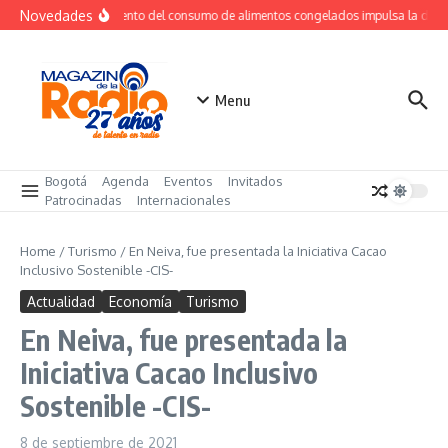
Saltar al contenido
Novedades
Crecimiento del consumo de alimentos congelados impulsa la dem
Menu
Bogotá
Agenda
Eventos
Invitados
Patrocinadas
Internacionales
Home
/
Turismo
/
En Neiva, fue presentada la Iniciativa Cacao
Inclusivo Sostenible -CIS-
Actualidad
Economía
Turismo
En Neiva, fue presentada la
Iniciativa Cacao Inclusivo
Sostenible -CIS-
8 de septiembre de 2021