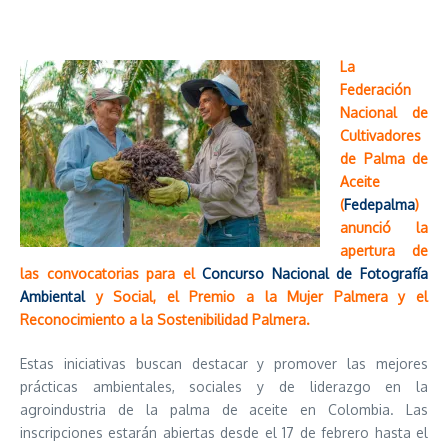
La
Federación
Nacional de
Cultivadores
de Palma de
Aceite
(
Fedepalma
)
anunció la
apertura de
las convocatorias para el
Concurso Nacional de Fotografía
Ambiental
y Social, el Premio a la Mujer Palmera y el
Reconocimiento a la Sostenibilidad Palmera.
Estas iniciativas buscan destacar y promover las mejores
prácticas ambientales, sociales y de liderazgo en la
agroindustria de la palma de aceite en Colombia. Las
inscripciones estarán abiertas desde el 17 de febrero hasta el