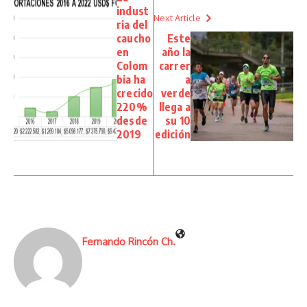
indust
Next Article
ria del
caucho
Este
en
año la
Colom
carrer
bia ha
a
crecido
verde
220%
llega a
desde
su 10
2019
edición
Fernando Rincón Ch.