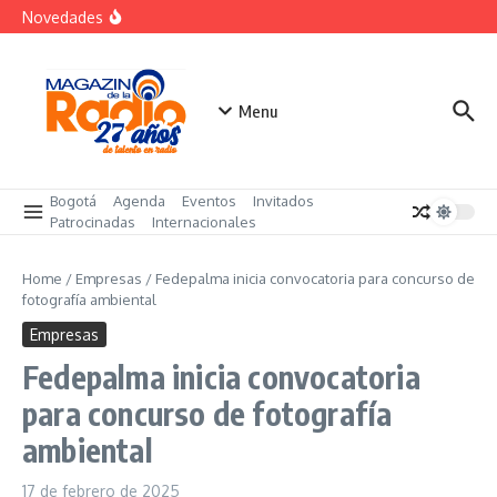
Saltar al contenido
«Sabores de Paz» para promover el cacao en
Novedades
sustitución de la coca
Despegar lanza su Outlet de Viajes en Colombia
A sus 85 años se apaga la risa de Alfonso Lizarazo
Menu
Bogotá
Agenda
Eventos
Invitados
Patrocinadas
Internacionales
Home
/
Empresas
/
Fedepalma inicia convocatoria para concurso de
fotografía ambiental
Empresas
Fedepalma inicia convocatoria
para concurso de fotografía
ambiental
17 de febrero de 2025